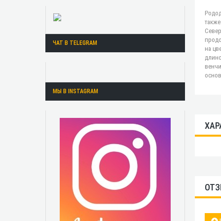
Родод
также
Север
продо
ЧАТ В TELEGRAM
на цв
длино
венчи
основ
МЫ В INSTAGRAM
ХАР
ОТЗ