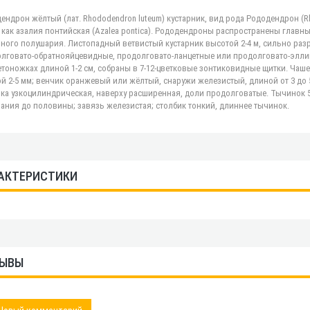
ендрон жёлтый (лат. Rhododendron luteum) кустарник, вид рода Рододендрон (Rh
 как азалия понтийская (Azalea pontica). Рододендроны распространены главн
ного полушария. Листопадный ветвистый кустарник высотой 2-4 м, сильно раз
лговато-обратнояйцевидные, продолговато-ланцетные или продолговато-эллипти
етоножках длиной 1-2 см, собраны в 7-12-цветковые зонтиковидные щитки. Чаш
й 2-5 мм; венчик оранжевый или жёлтый, снаружи железистый, длиной от 3 до 
ка узкоцилиндрическая, наверху расширенная, доли продолговатые. Тычинок 5
ания до половины; завязь железистая; столбик тонкий, длиннее тычинок.
АКТЕРИСТИКИ
ЫВЫ