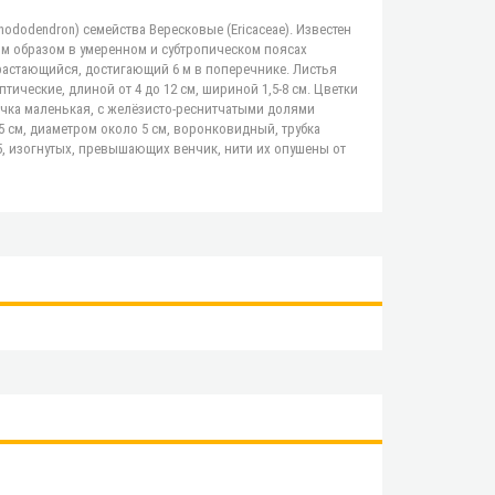
ododendron) семейства Вересковые (Ericaceae). Известен
ым образом в умеренном и субтропическом поясах
растающийся, достигающий 6 м в поперечнике. Листья
ческие, длиной от 4 до 12 см, шириной 1,5-8 см. Цветки
ечка маленькая, с желёзисто-реснитчатыми долями
5 см, диаметром около 5 см, воронковидный, трубка
, изогнутых, превышающих венчик, нити их опушены от