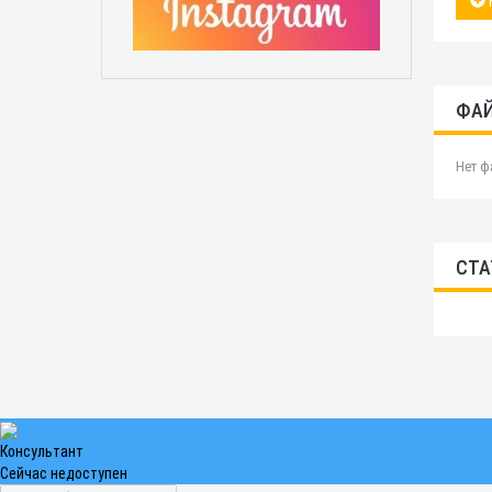
ФА
Нет ф
СТА
Консультант
Сейчас недоступен