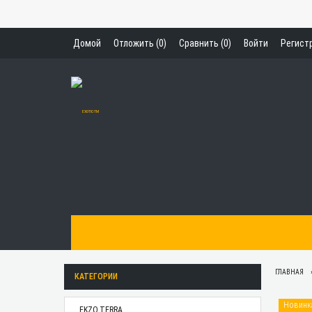
Домой
Отложить (
0
)
Сравнить (
0
)
Войти
Регист
ГЛАВНАЯ
КАТЕГОРИИ
Новинк
EKZO.TERRA