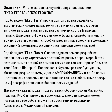
Экзотик-ТМ
- это магазин живущий в двух направлениях
"
EKZO.TERRA
" и "
EKZO.FLOWERS
".
Под брендом "
Ekzo.Terra
" производятся семена редчайших
экзотических
плодовых
растений из разных стран мира. В этой
витрине вы можете найти семена различных сортов Маракуйи,
Папайи, Драконьего фрукта, Змеиного фрукта, Карамболы и многих
других. Все эти растения способны цвести и плодоносить в домашних
условиях (в комнатных условиях и на приусадебном участке).
Под брендом "
Ekzo.Flowers
" производятся семена редчайших
экзотических
декоративных
растений из разных стран мира. В этой
витрине вы можете найти семена таких экзотов как Черные Орхидеи
типа "Такка Шантрье", Пассифлоры, Фуксии, редкие Суккуленты,
Магнолии, редкие пальмы, и даже АМОРФОФАЛЛУСЫ и др. Во время
цветения этих растений вас окружат не только любопытные соседи,
но и фотографы различных ботанических изданий.
Далеко не каждый может похвастаться сбором урожая Маракуйи,
Луло или Курубы прямо с подоконника. Далеко не каждый может
позволить себе собрать букет из собственных раскидных
Аспарагусов, Мединиллы и Геликонии.