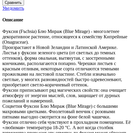
Сравнить
Уведомить
Описание
Фуксия (Fъchsia) Блю Мираж (Blue Mirage) - многолетнее
декоративное растение, относящееся к семейству Кипрейные
(Onagraceae).
Произрастают в Новой Зеландии и Латинской Америке.
Листья у фуксии зеленого цвета (от светлых до темных
оттенков), форма овальная, вытянутая, с заостренными
кончиками, располагаются попарно. Черешки листьев с
красным отливам, некоторые сорта отличаются темными
прожилками на листовой пластине. Стебли изначально
светлые, у многих разновидностей быстро одревесневают,
приобретают светло-коричневый оттенок.
Фуксии приписывают ряд магических свойств: она очищает
атмосферу от энергии мыслей, слов, защищает от дурных
пожеланий и намерений.
Соцветия Фуксии Блю Мираж (Blue Mirage) с большими
махровыми цветками. Фиолетовый венчик с розовыми
пятнами выгодно смотрится на фоне белой чашечки.
Фуксии отлично себя чувствуют в прохладном помещении. Её
«любимая» температура 18-20 °С. А вот когда столбик
термометра превысит эту отметку, то фуксия может сбросить