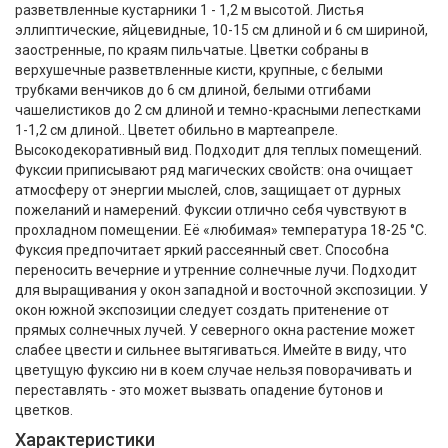
разветвленные кустарники 1 - 1,2 м высотой. Листья
эллиптические, яйцевидные, 10-15 см длиной и 6 см шириной,
заостренные, по краям пильчатые. Цветки собраны в
верхушечные разветвленные кисти, крупные, с белыми
трубками венчиков до 6 см длиной, белыми отгибами
чашелистиков до 2 см длиной и темно-красными лепестками
1-1,2 см длиной.. Цветет обильно в мартеапреле.
Высокодекоративный вид. Подходит для теплых помещений.
Фуксии приписывают ряд магических свойств: она очищает
атмосферу от энергии мыслей, слов, защищает от дурных
пожеланий и намерений. Фуксии отлично себя чувствуют в
прохладном помещении. Её «любимая» температура 18-25 °С.
Фуксия предпочитает яркий рассеянный свет. Способна
переносить вечерние и утренние солнечные лучи. Подходит
Консультант
для выращивания у окон западной и восточной экспозиции. У
Оператор online
окон южной экспозиции следует создать притенение от
прямых солнечных лучей. У северного окна растение может
слабее цвести и сильнее вытягиваться. Имейте в виду, что
цветущую фуксию ни в коем случае нельзя поворачивать и
переставлять - это может вызвать опадение бутонов и
цветков.
Характеристики