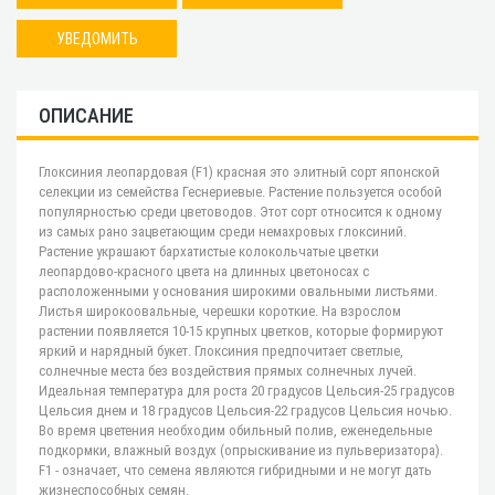
УВЕДОМИТЬ
ОПИСАНИЕ
Глоксиния леопардовая (F1) красная это элитный сорт японской
селекции из семейства Геснериевые. Растение пользуется особой
популярностью среди цветоводов. Этот сорт относится к одному
из самых рано зацветающим среди немахровых глоксиний.
Растение украшают бархатистые колокольчатые цветки
леопардово-красного цвета на длинных цветоносах с
расположенными у основания широкими овальными листьями.
Листья широкоовальные, черешки короткие. На взрослом
растении появляется 10-15 крупных цветков, которые формируют
яркий и нарядный букет. Глоксиния предпочитает светлые,
солнечные места без воздействия прямых солнечных лучей.
Идеальная температура для роста 20 градусов Цельсия-25 градусов
Цельсия днем и 18 градусов Цельсия-22 градусов Цельсия ночью.
Во время цветения необходим обильный полив, еженедельные
подкормки, влажный воздух (опрыскивание из пульверизатора).
F1 - означает, что семена являются гибридными и не могут дать
жизнеспособных семян.