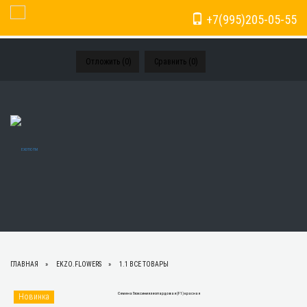
+7(995)205-05-55
Toggle Navigation
Отложить (
0
)
Сравнить (
0
)
ГЛАВНАЯ
EKZO.FLOWERS
1.1 ВСЕ ТОВАРЫ
Новинка