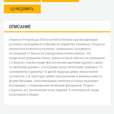
УВЕДОМИТЬ
ОПИСАНИЕ
Глориоза Ротшильда (Gloriosa Rothschildiana) красивоцветущее
растение с вьющимися побегами из семейства Лилейные. Глориоза
прелестное комнатное растение, совершенно заслуженно
получившее от биологов определение великолепная. Это
грациозная домашняя лиана, длина которой обычно не превышает
1,5 метров с необычными фестончатыми цветками красного цвета
со светлыми краями с отогнутыми назад лепестками примерно 12
сантиметров в диаметре. В дикой природе длина лианы может
составлять 2 м. Ежегодно цветет изысканными и уникальными по
форме бутонами, отклоняющиеся лепестки которых вызывают
ассоциацию с пламенем или китайским фонариком. Родина
глориозы это тропические зоны Африки. В естественной среде
встречается в Индии.