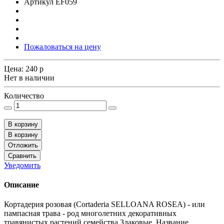
Артикул
EF059
Пожаловаться на цену
Цена:
240
p
Нет в наличии
Количество
В корзину
В корзину
Отложить
Сравнить
Уведомить
Описание
Кортадерия розовая (Cortaderia SELLOANA ROSEA) - или
пампасная трава - род многолетних декоративных
травянистых растений семейства Злаковые. Название