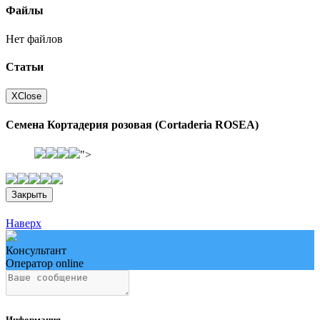
Файлы
Нет файлов
Статьи
X
Close
Семена Кортадерия розовая (Cortaderia ROSEA)
">
Закрыть
Наверх
Консультант
Оператор online
Информация