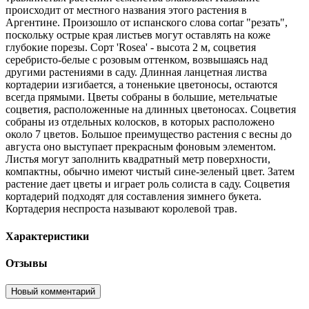
происходит от местного названия этого растения в
Аргентине. Произошло от испанского слова cortar "резать",
поскольку острые края листьев могут оставлять на коже
глубокие порезы. Сорт 'Rosea' - высота 2 м, соцветия
серебристо-белые с розовым оттенком, возвышаясь над
другими растениями в саду. Длинная ланцетная листва
кортадерии изгибается, а тоненькие цветоносы, остаются
всегда прямыми. Цветы собраны в большие, метельчатые
соцветия, расположенные на длинных цветоносах. Соцветия
собраны из отдельных колосков, в которых расположено
около 7 цветов. Большое преимущество растения с весны до
августа оно выступает прекрасным фоновым элементом.
Листья могут заполнить квадратный метр поверхности,
компактны, обычно имеют чистый сине-зеленый цвет. Затем
растение дает цветы и играет роль солиста в саду. Соцветия
кортадерий подходят для составления зимнего букета.
Кортадерия неспроста называют королевой трав.
Характеристики
Отзывы
Новый комментарий