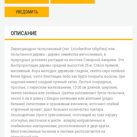
УВЕДОМИТЬ
ОПИСАНИЕ
Лириодендрон тюльпановый (лат. Liriodendron tulipifera) или
тюльпанное дерево - дерево семейства магнолиевых, в
природных условиях растущее на востоке Северной Америки. Это
быстрорастущее дерево средней высостой 25 м. Ствол прямой,
массивный. Кора молодых деревьев гладкая, светло-серо-зелёная.
Ветки бурые, часто блестящие либо как будто покрыты воском, при
надломе имеют сладкий пряный запах. Листья очередные,
простые, с перистым жилкованием, 12-20 см длиной, широкие,
светло-зелёные или зелёные. Цветки напоминают бутон тюльпана,
около 6 см в длину с бледно-зелёными или жёлтыми (редко
белыми) лепестками и оранжевым венчиком, источают слабый
огуречный аромат, дают большое количество нектара.
Околоцветник строго трёхчленный, состоящий из трёх наружу
отогнутых листочков и шести - вперёд направленных и
снабжённых нектарниками, расположенных в двух кругах.
Многочисленные тычинки и пестики располагаются на
удлинённой оси.