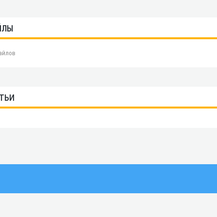
ЙЛЫ
айлов
ТЬИ