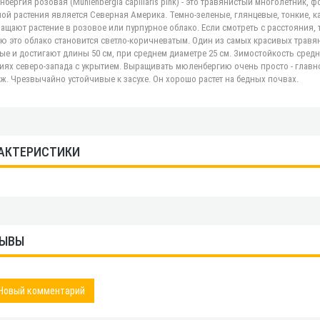
бергия розовая (Muhlenbergia capillaris pink) - это травянистый многолетник, 
ой растения является Северная Америка. Темно-зеленые, глянцевые, тонкие, ка
ащают растение в розовое или пурпурное облако. Если смотреть с расстояния, 
ю это облако становится светло-коричневатым. Один из самых красивых трав
ые и достигают длины 50 см, при среднем диаметре 25 см. Зимостойкость средняя
иях северо-запада с укрытием. Выращивать мюленбергию очень просто - главн
ж. Чрезвычайно устойчивые к засухе. Он хорошо растет на бедных почвах.
АКТЕРИСТИКИ
ЫВЫ
Новый комментарий