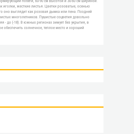
формирующий побеги, 60-90 см высотой и 30-60 см шириной.
к иголки, жесткие листья. Цветки розоватые, осенью
то оно выглядит как розовая дымка или пена. Поздней
янистых многолетников. Пушистые соцветия довольно
 - до (-18). В южных регионах зимует без укрытия, в
ое обеспечить солнечное, теплое место и хороший