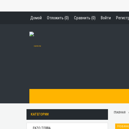
Домой
Отложить (
0
)
Сравнить (
0
)
Войти
Регист
ГЛАВНАЯ
КАТЕГОРИИ
Новинк
EKZO.TERRA