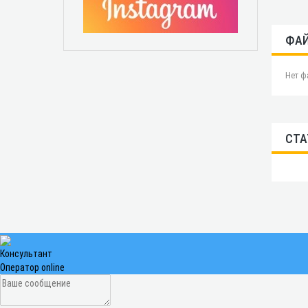
ФА
Нет ф
СТА
Консультант
Оператор online