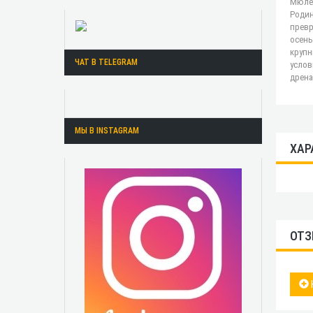
Мюлен
Родин
превр
осень
крупн
ЧАТ В TELEGRAM
услов
дрена
МЫ В INSTAGRAM
ХАР
ОТЗ