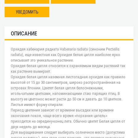
УВЕДОМИТЬ
ОПИСАНИЕ
Орхидея хабенария радиата Habenaria radiata (синоним Pecteilis
radiata), еще известная как Орхидея белая цапля наиболее ярко
описывает это уникальное растение.
Орхидея белая цапля относится к охраняемым видам растений так
как растение вымирает.
Орхидея белая цапля наземная листопадная орхидея как правило
высотой от 15 до 30 сантиметров, широко распространённая на
островах Японии. Цветет белая цапля белоснежными,
игольчатыми цветками, напоминающими стаю парящих птиц. В
высоту ее цветонос может расти до 50 см и давать до 10 цветков.
Листья имеют форму спирали.
Период цветения зависит от времени высадки или времени
окончания покоя, чаще всего время «порхания цапель»
приходится на середину-конец лета. Обычно цветет Белая цапля от
двух недель до месяца.
Для выращивания следует выбирать солнечное место (допустима
легкая полутень), при этом надо помнить, что прямые солнечные