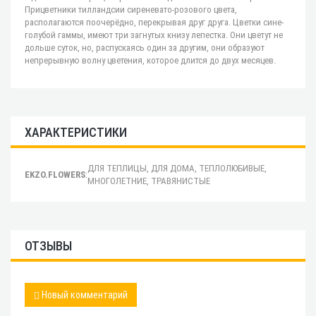
Прицветники тилландсии сиреневато-розового цвета,
располагаются поочерёдно, перекрывая друг друга. Цветки сине-
голубой гаммы, имеют три загнутых книзу лепестка. Они цветут не
дольше суток, но, распускаясь один за другим, они образуют
непрерывную волну цветения, которое длится до двух месяцев.
ХАРАКТЕРИСТИКИ
ДЛЯ ТЕПЛИЦЫ, ДЛЯ ДОМА, ТЕПЛОЛЮБИВЫЕ,
EKZO.FLOWERS
:
МНОГОЛЕТНИЕ, ТРАВЯНИСТЫЕ
ОТЗЫВЫ
Новый комментарий