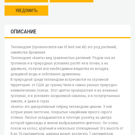
УВЕДОМИТЬ
ОПИСАНИЕ
Тилландсия (произносится как til land see ah) это род растений,
семейства бромелия.
Тилландсия «Анита» вид травянистых растений. Родом она из
тропиков и в природных условиях растёт не в почве, а на
деревьях, получая все необходимые вещества из воздуха,
дождевой воды и собственно древесины.
В природной среде тилландсии встречаются на огромной
территории: от США до границ Чили в самых разных природно-
климатических поясах. Этот цветок произрастает и во влажных
тропиках, и в условиях засушливой саванны, и в полупустынных
землях, и даже в горах.
«Анита» это декоративный гибрид тилландсии цианеи. У неё
острые узкие листочки, покрытые чешуйками яркого серого
оттенка. Листья складываются в плотную розетку, из центра
которой единожды в жизни выбрасывается цветонос. Он очень
похож на колос, крупный и несколько сплющенный. Его высота от
8 до 16 сантиметров, ширина может достигать 7 сантиметров.