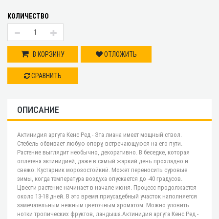
КОЛИЧЕСТВО
В КОРЗИНУ
ОТЛОЖИТЬ
СРАВНИТЬ
ОПИСАНИЕ
Актинидия аргута Кенс Ред - Эта лиана имеет мощный ствол.
Стебель обвивает любую опору, встречающуюся на его пути.
Растение выглядит необычно, декоративно. В беседке, которая
оплетена актинидией, даже в самый жаркий день прохладно и
свежо. Кустарник морозостойкий. Может переносить суровые
зимы, когда температура воздуха опускается до -40 градусов.
Цвести растение начинает в начале июня. Процесс продолжается
около 13-18 дней. В это время приусадебный участок наполняется
замечательным нежным цветочным ароматом. Можно уловить
нотки тропических фруктов, ландыша.Актинидия аргута Кенс Ред -