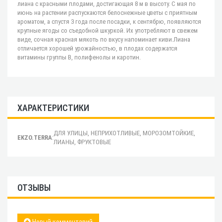
лиана с красными плодами, достигающая 8 м в высоту. С мая по
июнь на растении распускаются белоснежные цветы с приятным
ароматом, а спустя 3 года после посадки, к сентябрю, появляются
крупные ягоды со съедобной шкуркой. Их употребляют в свежем
виде, сочная красная мякоть по вкусу напоминает киви.Лиана
отличается хорошей урожайностью, в плодах содержатся
витамины группы В, полифенолы и каротин.
ХАРАКТЕРИСТИКИ
ДЛЯ УЛИЦЫ, НЕПРИХОТЛИВЫЕ, МОРОЗОМТОЙКИЕ,
EKZO.TERRA
:
ЛИАНЫ, ФРУКТОВЫЕ
ОТЗЫВЫ