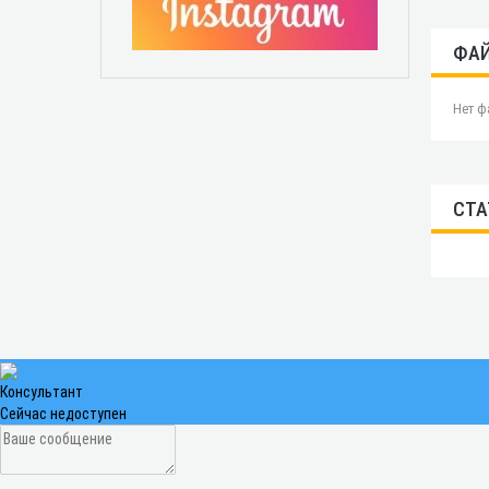
ФА
Нет ф
СТА
Консультант
Сейчас недоступен