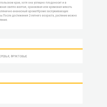
польском крае, хотя она успешно плодоносит и в
жная светло-желтая, оранжевая или кремовая мякоть
землянично-ананасный ароматКроме заслуживающих
ы.После достижения 2-летнего возраста, растение можно
тение.
ЕРЕВЬЯ, ФРУКТОВЫЕ