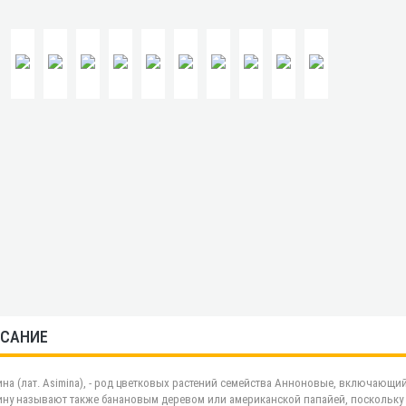
САНИЕ
на (лат. Asimina), - род цветковых растений семейства Анноновые, включающи
ну называют также банановым деревом или американской папайей, поскольку 