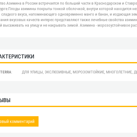
тво.Азимина в России встречается по большей части в Краснодарском и Ставро
урге.Плоды азимины покрыты тонкой оболочкой, внутри которой находится не
 сладкого вкуса, напоминающего одновременно манго и банан, и издающая 
ания вкусовых качеств интерес представляют также лечебные свойства азимин
й высаживать на улицу и не накрывать зимой. Азимина - морозоустойчивое рас
АКТЕРИСТИКИ
.TERRA
:
ДЛЯ УЛИЦЫ, ЭКСЛЮЗИВНЫЕ, МОРОЗОМТОЙКИЕ, МНОГОЛЕТНИЕ, Д
ЫВЫ
овый комментарий