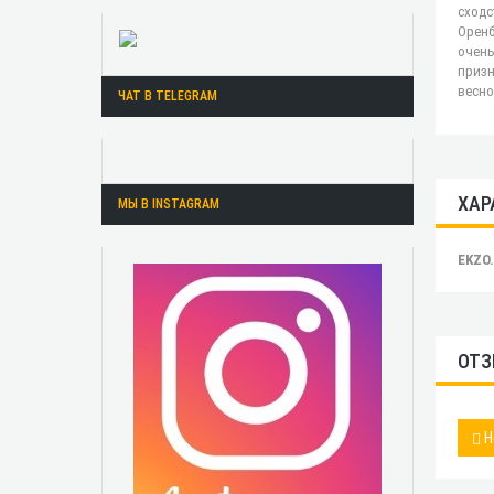
сходс
Оренб
очень
призн
весно
ЧАТ В TELEGRAM
ХАР
МЫ В INSTAGRAM
EKZO
ОТЗ
Н