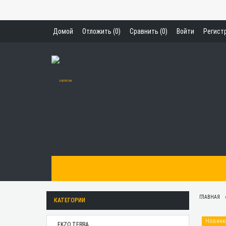
Домой
Отложить (
0
)
Сравнить (
0
)
Войти
Регист
ГЛАВНАЯ
КАТЕГОРИИ
Новинк
EKZO.TERRA