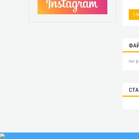
Н
ФА
Нет ф
СТА