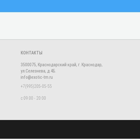
КОНТАКТЫ
3500075, Краснодарский край, г. Краснодар,
ул.Селезнева, д.4Б.
info@exotic-tm.ru
+7(995)205-05-55
с 09:00 - 20:00