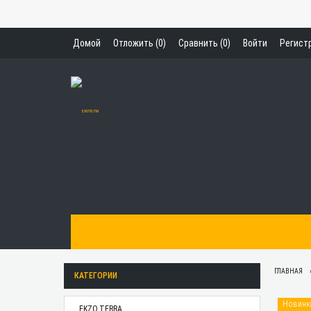
Домой
Отложить (
0
)
Сравнить (
0
)
Войти
Регист
ГЛАВНАЯ
КАТЕГОРИИ
Новинк
EKZO.TERRA