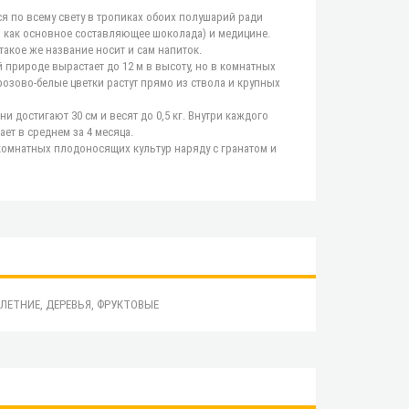
я по всему свету в тропиках обоих полушарий ради
 как основное составляющее шоколада) и медицине.
акое же название носит и сам напиток.
 природе вырастает до 12 м в высоту, но в комнатных
розово-белые цветки растут прямо из ствола и крупных
достигают 30 см и весят до 0,5 кг. Внутри каждого
ет в среднем за 4 месяца.
комнатных плодоносящих культур наряду с гранатом и
ЕТНИЕ, ДЕРЕВЬЯ, ФРУКТОВЫЕ