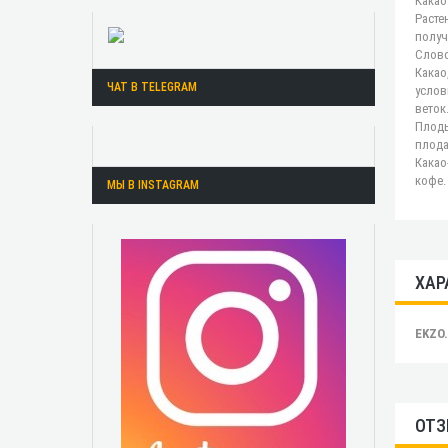
Какао
Расте
получ
Слово
Какао
ЧАТ В TELEGRAM
услов
веток
Плоды
плода
Какао
кофе.
МЫ В INSTAGRAM
ХАР
EKZO
ОТЗ