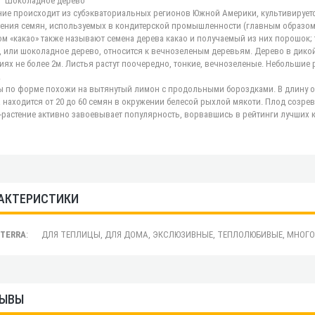
 "Шоколадное дерево"
ние происходит из субэкваториальных регионов Южной Америки, культивируетс
ения семян, используемых в кондитерской промышленности (главным образом
м «какао» также называют семена дерева какао и получаемый из них порошок; т
, или шоколадное дерево, относится к вечнозеленым деревьям. Дерево в дикой
иях не более 2м. Листья растут поочередно, тонкие, вечнозеленые. Небольшие 
.
 по форме похожи на вытянутый лимон с продольными бороздками. В длину они 
 находится от 20 до 60 семян в окружении белесой рыхлой мякоти. Плод созрева
-растение активно завоевывает популярность, ворвавшись в рейтинги лучших 
АКТЕРИСТИКИ
.TERRA
:
ДЛЯ ТЕПЛИЦЫ, ДЛЯ ДОМА, ЭКСЛЮЗИВНЫЕ, ТЕПЛОЛЮБИВЫЕ, МНОГОЛ
ЫВЫ