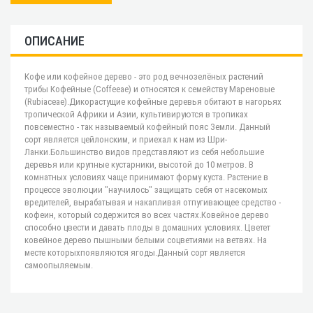
ОПИСАНИЕ
Кофе или кофейное дерево - это род вечнозелёных растений
трибы Кофейные (Coffeeae) и относятся к семейству Мареновые
(Rubiaceae).Дикорастущие кофейные деревья обитают в нагорьях
тропической Африки и Азии, культивируются в тропиках
повсеместно - так называемый кофейный пояс Земли. Данный
сорт является цейлонским, и приехал к нам из Шри-
Ланки.Большинство видов представляют из себя небольшие
деревья или крупные кустарники, высотой до 10 метров. В
комнатных условиях чаще принимают форму куста. Растение в
процессе эволюции "научилось" защищать себя от насекомых
вредителей, вырабатывая и накапливая отпугивающее средство -
кофеин, который содержится во всех частях.Ковейное дерево
способно цвести и давать плоды в домашних условиях. Цветет
ковейное дерево пышными белыми соцветиями на ветвях. На
месте которыхпоявляются ягоды.Данный сорт является
самоопыляемым.