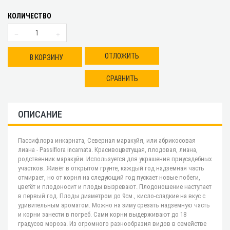
КОЛИЧЕСТВО
ОТЛОЖИТЬ
В КОРЗИНУ
СРАВНИТЬ
ОПИСАНИЕ
Пассифлора инкарната, Северная маракуйя, или абрикосовая
лиана - Passiflora incarnata. Красивоцветущая, плодовая, лиана,
родственник маракуйи. Используется для украшения приусадебных
участков. Живёт в открытом грунте, каждый год надземная часть
отмирает, но от корня на следующий год пускает новые побеги,
цветёт и плодоносит и плоды вызревают. Плодоношение наступает
в первый год. Плоды диаметром до 9см., кисло-сладкие на вкус с
удивительным ароматом. Можно на зиму срезать надземную часть
и корни занести в погреб. Сами корни выдерживают до 18
градусов мороза. Из огромного разнообразия видов в семействе