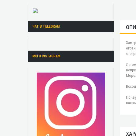
ОПИ
ЧАТ В TELEGRAM
Хамер
огран
«веер
МЫ В INSTAGRAM
Летом
непри
Мороз
Всход
Почву
накры
ХАР