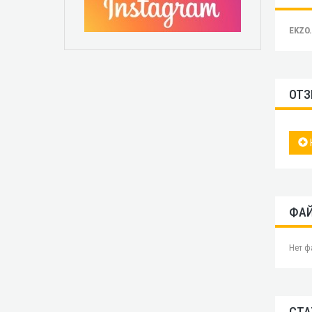
EKZO
ОТЗ
ФА
Нет ф
СТА