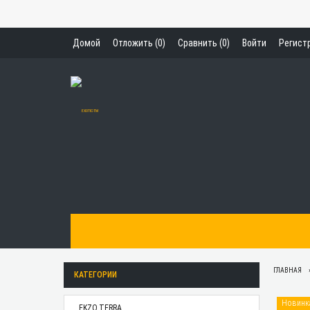
Домой
Отложить (
0
)
Сравнить (
0
)
Войти
Регист
ГЛАВНАЯ
КАТЕГОРИИ
Новинк
EKZO.TERRA