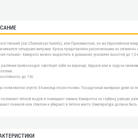
САНИЕ
опс Низкий (лат.Chamaerops humilis), или Приземистый, он же Европейская веер
ичивается четырьмя метрами. Крона представлена рассеченными на сегменты л
ная пальма». Хамеропс можно вырастить в домашних условиях высотой до 1,5 
 растение превосходно чувствует себя на веранде, террасе или в саду на свежем
хотлив.
остойкость до -15с
ы появляются спустя 3-4 месяца после посева .Посадочный материал дней за пя
 поливают теплой водой и помещают семена Хамеропса на глубину, равную раз
вают пленкой или стеклом и убирают в теплое место (температура должна быть н
АКТЕРИСТИКИ