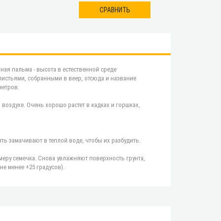
СРАВНИТЬ
ная пальма - высота в естественной среде
истьями, собранными в веер, отсюда и название
метров.
 воздухе. Очень хорошо растет в кадках и горшках,
ть замачивают в теплой воде, чтобы их разбудить.
меру семечка. Снова увлажняют поверхность грунта,
е менее +25 градусов).