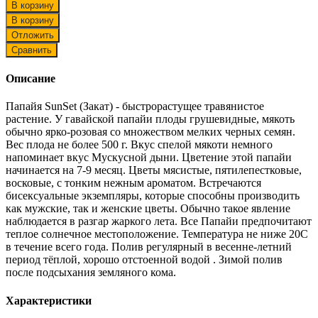
В корзину
В корзину
Отложить
Сравнить
Описание
Папайя SunSet (Закат) - быстрорастущее травянистое
растение. У гавайской папайи плоды грушевидные, мякоть
обычно ярко-розовая со множеством мелких черных семян.
Вес плода не более 500 г. Вкус спелой мякоти немного
напоминает вкус Мускусной дыни. Цветение этой папайи
начинается на 7-9 месяц. Цветы мясистые, пятилепестковые,
восковые, с тонким нежным ароматом. Встречаются
бисексуальные экземпляры, которые способны производить
как мужские, так и женские цветы. Обычно такое явление
наблюдается в разгар жаркого лета. Все Папайи предпочитают
теплое солнечное местоположение. Температура не ниже 20С
в течение всего года. Полив регулярный в весенне-летний
период тёплой, хорошо отстоенной водой . Зимой полив
после подсыхания земляного кома.
Характеристики