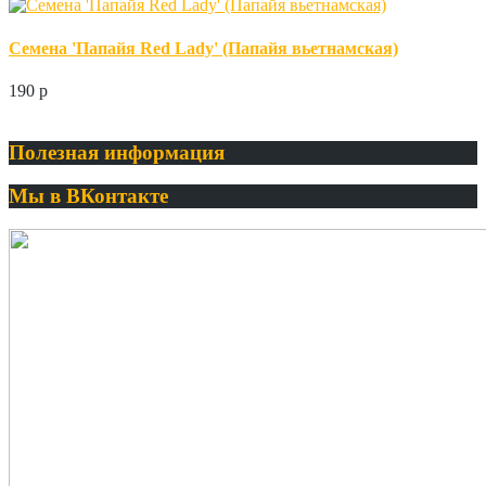
Семена 'Папайя Red Lady' (Папайя вьетнамская)
190
p
Полезная информация
Мы в ВКонтакте