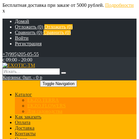
Бесплатная доставка при заказе от 5000 рублей.
Подробности
x
Домой
Отложить (
0
)
Отложить (
0
)
Сравнить (
0
)
Сравнить (
0
)
Войти
Регистрация
+7(995)205-05-55
с 09:00 - 20:00
Корзина:
0
шт. -
0
p
+7(995)205-05-55
Toggle Navigation
Каталог
EKZO.TERRA
EKZO.FLOWERS
Для садоводства
Как заказать
Оплата
Доставка
Контакты