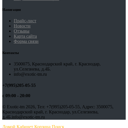
Навигация
Прайс-лист
Новости
Отзывы
Карта сайта
Форма связи
Контакты
3500075, Краснодарский край, г. Краснодар,
ул.Селезнева, д.4Б.
info@exotic-tm.ru
+7(995)205-05-55
с 09:00 - 20:00
©
Exotic-tm
2026, Тел:
+7(995)205-05-55
,
Адрес:
3500075,
Краснодарский край, г. Краснодар, ул.Селезнева,
д.4Б.
info@exotic-tm.ru
Домой
Кабинет
Корзина
Поиск