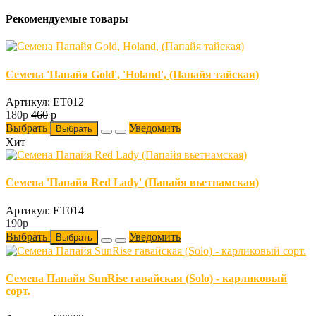
Рекомендуемые товары
Семена 'Папайя Gold', 'Holand', (Папайя тайская)
Артикул: ET012
180
p
460
p
Выбрать
Уведомить
Выбрать
Хит
Семена 'Папайя Red Lady' (Папайя вьетнамская)
Артикул: ET014
190
p
Выбрать
Уведомить
Выбрать
Семена Папайя SunRise гавайская (Solo) - карликовый
сорт.