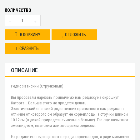
КОЛИЧЕСТВО
В КОРЗИНУ
ОТЛОЖИТЬ
СРАВНИТЬ
ОПИСАНИЕ
Редис Яванский (Стручковый)
Вы пробовали нарезать привычную нам редиску на окрошку?
Каторга... Больше этого не придется делать.
Экзотический яванский родственник привычного нам редиса, в
отличие от которого он образует не корнеплоды, а стручки длиной
10-12 см (в дикой природе значительно больше). Его еще называют
змеевидным, яванским или хвощевым редисом.
На родине его выращивают не ради корнеплодов, а ради мясистых