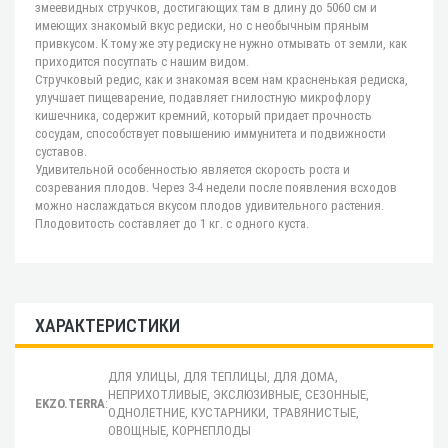
змеевидных стручков, достигающих там в длину до 5060 см и
имеющих знакомый вкус редиски, но с необычным пряным
привкусом. К тому же эту редиску не нужно отмывать от земли, как
приходится посутпать с нашим видом.
Стручковый редис, как и знакомая всем нам красненькая редиска,
улучшает пищеварение, подавляет гнилостную микрофлору
кишечника, содержит кремний, который придает прочность
сосудам, способствует повышению иммунитета и подвижности
суставов.
Удивительной особенностью является скорость роста и
созревания плодов. Через 3-4 недели после появления всходов
можно наслаждаться вкусом плодов удивительного растения.
Плодовитость составляет до 1 кг. с одного куста.
ХАРАКТЕРИСТИКИ
ДЛЯ УЛИЦЫ, ДЛЯ ТЕПЛИЦЫ, ДЛЯ ДОМА,
НЕПРИХОТЛИВЫЕ, ЭКСЛЮЗИВНЫЕ, СЕЗОННЫЕ,
EKZO.TERRA
:
ОДНОЛЕТНИЕ, КУСТАРНИКИ, ТРАВЯНИСТЫЕ,
ОВОЩНЫЕ, КОРНЕПЛОДЫ