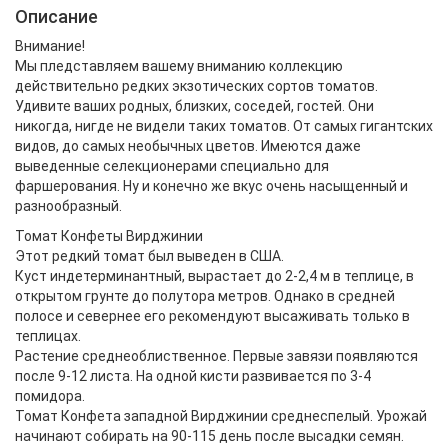
Описание
Внимание!
Мы пледставляем вашему вниманию коллекцию
действительно редких экзотических сортов томатов.
Удивите ваших родных, близких, соседей, гостей. Они
никогда, нигде не видели таких томатов. От самых гигантских
видов, до самых необычных цветов. Имеются даже
выведенные селекционерами специально для
фаршерования. Ну и конечно же вкус очень насыщенный и
разнообразный.
Томат Конфеты Вирджинии
Этот редкий томат был выведен в США.
Куст индетерминантный, вырастает до 2-2,4 м в теплице, в
открытом грунте до полутора метров. Однако в средней
полосе и севернее его рекомендуют высаживать только в
теплицах.
Растение среднеоблиственное. Первые завязи появляются
после 9-12 листа. На одной кисти развивается по 3-4
помидора.
Томат Конфета западной Вирджинии среднеспелый. Урожай
начинают собирать на 90-115 день после высадки семян.