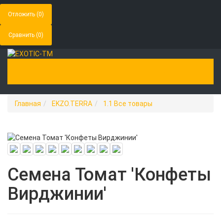
Отложить (
0
)
Сравнить (
0
)
+7(995)205-05-55
Toggle Navigation
Главная
EKZO.TERRA
1.1 Все товары
Новинка
Семена Томат 'Конфеты
Вирджинии'