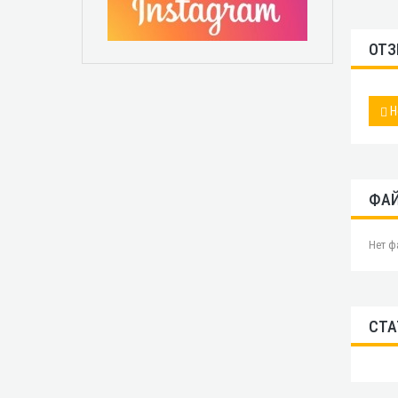
ОТЗ
Н
ФА
Нет ф
СТА