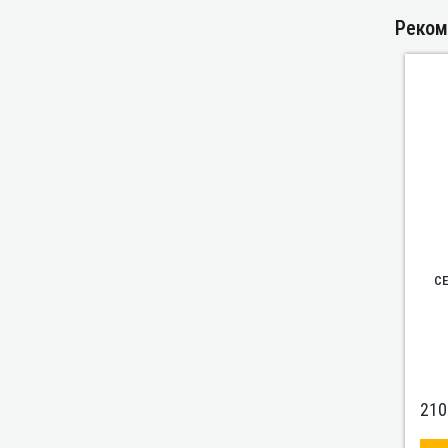
Реком
С
210