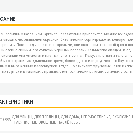
САНИЕ
 с необычным названием Гаргамель обязательно привлечет внимание тех садо
ке овощи с неординарной окраской. Экзотический сорт нередко используют дл
теристики.Пока плоды остаются незрелыми, они окрашены в зеленый цвет и п
ый с темно-синими, практически черными полосами.Количество овощей на одной 
нсистенции она мясистая и плотная, очень сочная. Кожура плотная и толстая, 
й может храниться длительное время, более одного или двух месяцев.Вкусовые
ным и выраженным послевкусием. Отдельно отмечают фруктовые нотки и аппет
тых грунтах и в теплицах выращиваются практически в любых регионах страны
АКТЕРИСТИКИ
ДЛЯ УЛИЦЫ, ДЛЯ ТЕПЛИЦЫ, ДЛЯ ДОМА, НЕПРИХОТЛИВЫЕ, ЭКСЛЮЗИВН
.TERRA
:
ТРАВЯНИСТЫЕ, ОВОЩНЫЕ, ПАСЛЁНОВЫЕ