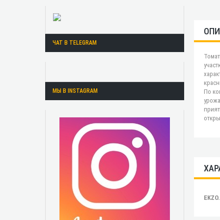
ОПИ
ЧАТ В TELEGRAM
Томат
участ
харак
красн
МЫ В INSTAGRAM
По ко
урожа
прият
откры
ХАР
EKZO