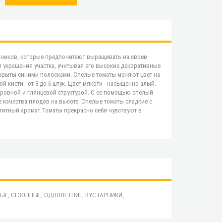
вников, которые предпочитают выращивать на своем
я украшения участка, учитывая его высокие декоративные
окрыты синими полосками. Спелые томаты меняют цвет на
кисти - от 3 до 6 штук. Цвет мякоти - насыщенно-алый.
с ровной и глянцевой структурой. С ее помощью спелый
 качества плодов на высоте. Спелые томаты сладкие с
итный аромат.Томаты прекрасно себя чувствуют в
.
ЫЕ, СЕЗОННЫЕ, ОДНОЛЕТНИЕ, КУСТАРНИКИ,