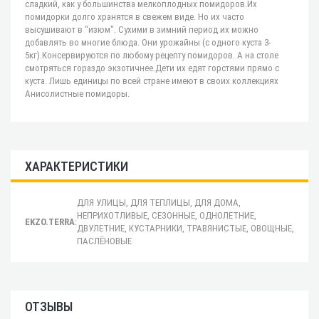
сладкий, как у большинства мелкоплодных помидоров.Их
помидорки долго хранятся в свежем виде. Но их часто
высушивают в "изюм". Сухими в зимний период их можно
добавлять во многие блюда. Они урожайны (с одного куста 3-
5кг).Консервируются по любому рецепту помидоров. А на столе
смотряться гораздо экзотичнее.Дети их едят горстями прямо с
куста. Лишь единицы по всей стране имеют в своих коллекциях
Анисолистные помидоры.
ХАРАКТЕРИСТИКИ
ДЛЯ УЛИЦЫ, ДЛЯ ТЕПЛИЦЫ, ДЛЯ ДОМА,
НЕПРИХОТЛИВЫЕ, СЕЗОННЫЕ, ОДНОЛЕТНИЕ,
EKZO.TERRA
:
ДВУЛЕТНИЕ, КУСТАРНИКИ, ТРАВЯНИСТЫЕ, ОВОЩНЫЕ,
ПАСЛЁНОВЫЕ
ОТЗЫВЫ