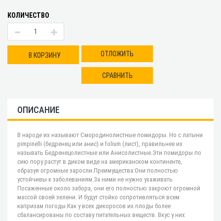
КОЛИЧЕСТВО
ОТЛОЖИТЬ
В КОРЗИНУ
СРАВНИТЬ
ОПИСАНИЕ
В народе их называют Смородинолистные помидоры. Но с латыни
pimpinelli (бедренец или анис) и folium (лист), правильнее их
называть Бедренецолистные или Анисолистные.Эти помидоры по
сию пору растут в диком виде на американском континенте,
образуя огромные заросли.Преимущества:Они полностью
устойчивы к заболеваниям.За ними не нужно ухаживать.
Посаженные около забора, они его полностью закроют огромной
массой своей зелени. И будут стойко сопротивляться всем
капризам погоды.Как у всех дикоросов их плоды более
сбалансированы по составу питательных веществ. Вкус у них