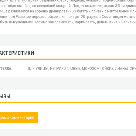
идия аргута Пурпурная Садовая - красноплодный, обильноплодоносящий сорт
 сентября-октябре, со съедобной кожурой. Плоды овальные, около 3,5 см длино
учше развивается на хорошо дренированных богатых почвах с нейтральной или 
овых вод.Растение морозостойкое, выносит до -28 градусов.Соми плоды можно 
 быть высушенными. Можно замораживать, мариновать, делать вина и наливки
АКТЕРИСТИКИ
.TERRA
:
ДЛЯ УЛИЦЫ, НЕПРИХОТЛИВЫЕ, МОРОЗОМТОЙКИЕ, ЛИАНЫ, ФР
ЫВЫ
овый комментарий