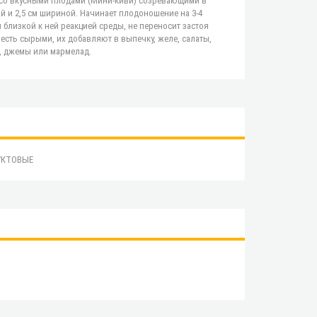
 со вкусными плодами (Мини-киви) созревающими в
й и 2,5 cм шириной. Начинает плодоношение на 3-4
близкой к ней реакцией среды, не переносит застоя
есть сырыми, их добавляют в выпечку, желе, салаты,
, джемы или мармелад.
УКТОВЫЕ