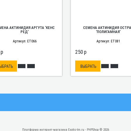
МЕНА АКТИНИДИЯ АРГУТА 'КЕНС
СЕМЕНА АКТИНИДИЯ ОСТР
РЕД'
'ПОЛИГАМНАЯ'
Артикул: ET066
Артикул: ET081
p
250
p
ЫБРАТЬ
ВЫБРАТЬ
Платформа интернет-магазина
Exotic-tm.ru - PHPShop © 2026