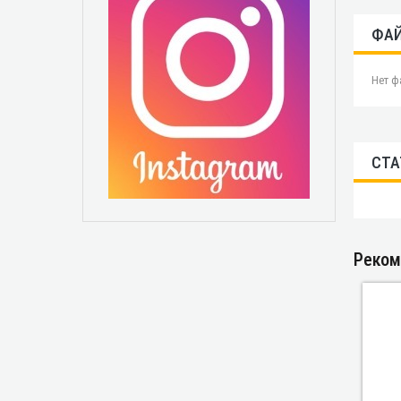
ФА
Нет ф
СТА
Реком