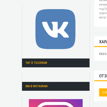
Актин
конце
год.Л
грунт
могут
ХАР
EKZO
ЧАТ В TELEGRAM
ОТЗ
МЫ В INSTAGRAM
Н