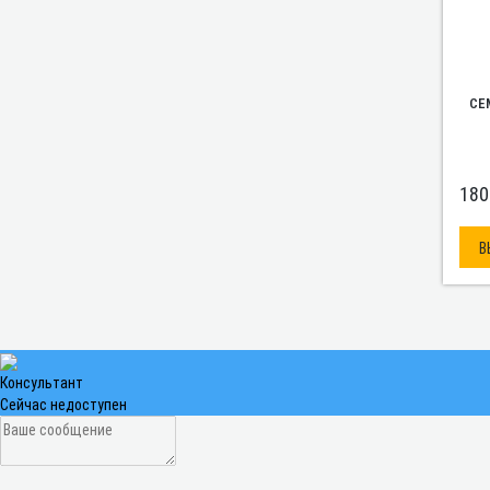
СЕ
180
В
Консультант
Сейчас недоступен