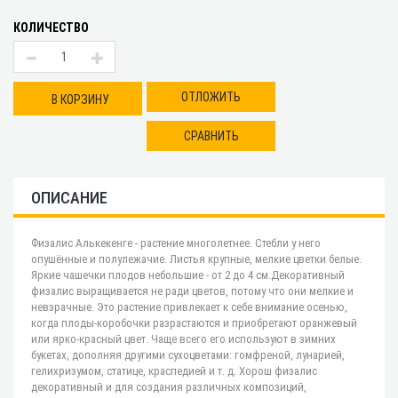
КОЛИЧЕСТВО
ОТЛОЖИТЬ
В КОРЗИНУ
СРАВНИТЬ
ОПИСАНИЕ
Физалис Алькекенге - растение многолетнее. Стебли у него
опушённые и полулежачие. Листья крупные, мелкие цветки белые.
Яркие чашечки плодов небольшие - от 2 до 4 см.Декоративный
физалис выращивается не ради цветов, потому что они мелкие и
невзрачные. Это растение привлекает к себе внимание осенью,
когда плоды-коробочки разрастаются и приобретают оранжевый
или ярко-красный цвет. Чаще всего его используют в зимних
букетах, дополняя другими сухоцветами: гомфреной, лунарией,
гелихризумом, статице, краспедией и т. д. Хорош физалис
декоративный и для создания различных композиций,