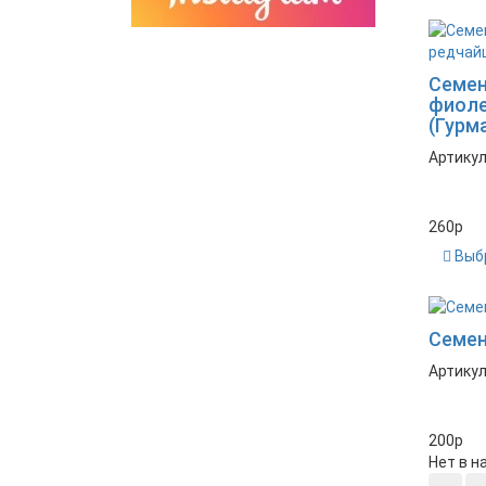
Новинка
Семен
фиоле
(Гурм
Артикул
260
p
Выб
Новинка
Семен
Артикул
200
p
Нет в н