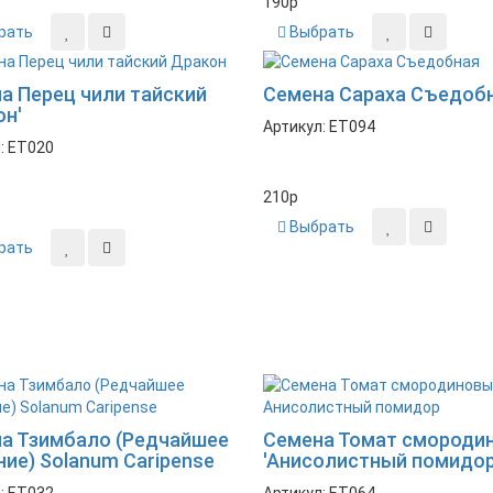
190
p
рать
Выбрать
а Перец чили тайский
Семена Сараха Съедоб
он'
Артикул: ET094
: ET020
210
p
Выбрать
рать
а Тзимбало (Редчайшее
Семена Томат смороди
ние) Solanum Caripense
'Анисолистный помидор