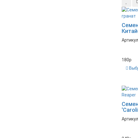
Семен
Китай
Артикул
180
p
Выб
Новинка
Семен
'Carol
Артикул