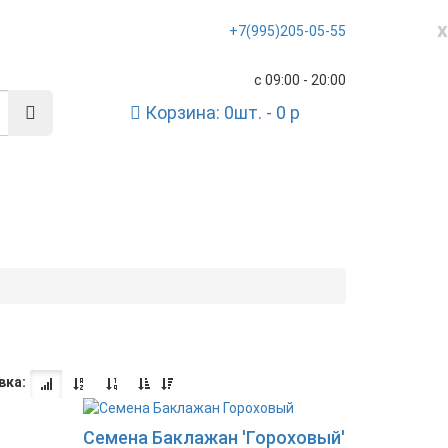
x
+7(995)205-05-55
с 09:00 - 20:00
Корзина:
0
шт. -
0
p
вка:
Семена Баклажан 'Гороховый'