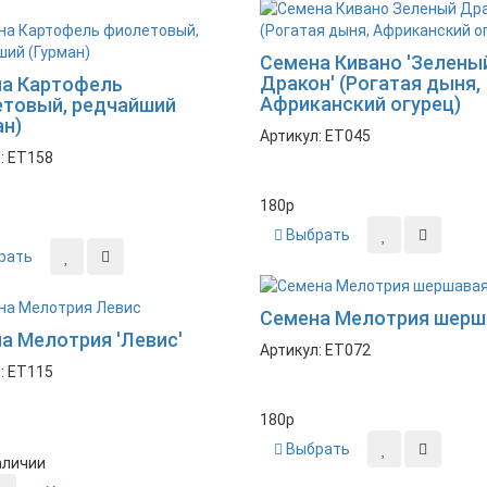
Семена Кивано 'Зелены
Дракон' (Рогатая дыня,
а Картофель
Африканский огурец)
товый, редчайший
ан)
Артикул: ET045
: ET158
180
p
Выбрать
рать
Семена Мелотрия шерш
а Мелотрия 'Левис'
Артикул: ET072
: ET115
180
p
Выбрать
аличии