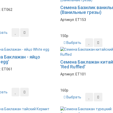
Семена Базилик ванил
: ET062
(Ванильные грезы)
Артикул: ET153
рать
150
p
Выбрать
а Баклажан - яйцо
 egg'
Семена Баклажан кита
'Red Ruffled'
: ET061
Артикул: ET101
160
p
рать
Выбрать