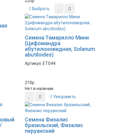
220
p
Выбрать
ная
Семена Тамарилло Мини
(Цифомандра
абутилоновидная, Solanum
abutiloides)
Артикул: ET044
210
p
Нет в наличии
Уведомить
новый
Семена Физалис
'
бразильский, Физалис
перуанский