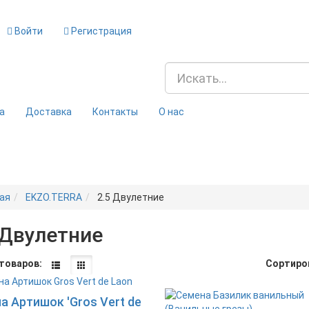
Войти
Регистрация
а
Доставка
Контакты
О нас
ая
EKZO.TERRA
2.5 Двулетние
 Двулетние
товаров:
Сортиро
Новинка
а Артишок 'Gros Vert de