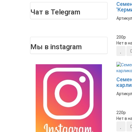
Семен
'Керм
Чат в Telegram
Артикул
200
p
Нет в н
Мы в instagram
Новинка
Семен
карли
Артикул
220
p
Нет в н