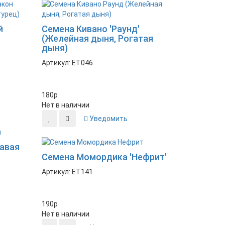
й
Семена Кивано 'Раунд'
(Желейная дыня, Рогатая
дыня)
Артикул: ET046
180
p
Нет в наличии
Уведомить
Новинка
авая
Семена Момордика 'Нефрит'
Артикул: ET141
190
p
Нет в наличии