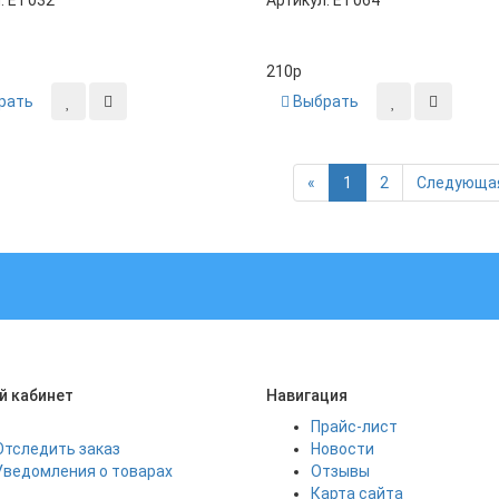
: ET032
Артикул: ET064
210
p
рать
Выбрать
Previous
«
1
2
Следующая
й кабинет
Навигация
Прайс-лист
Отследить заказ
Новости
Уведомления о товарах
Отзывы
Карта сайта