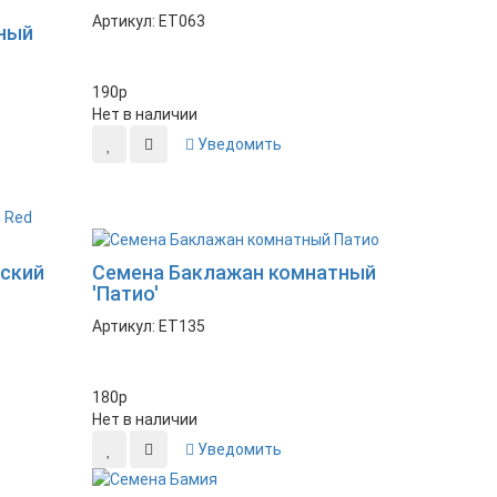
Артикул: ET063
ьный
190
p
Нет в наличии
Уведомить
Новинка
йский
Семена Баклажан комнатный
'Патио'
Артикул: ET135
180
p
Нет в наличии
Уведомить