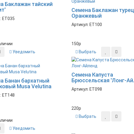
а Баклажан тайский
ит'
Семена Баклажан туре
Оранжевый
: ET035
Артикул: ET100
аличии
150
p
Уведомить
Выбрать
Семена Капуста
Брюссельская 'Лонг-Ай
а Банан бархатный
ковый Musa Velutina
Артикул: ET098
: ET148
220
p
Выбрать
аличии
Уведомить