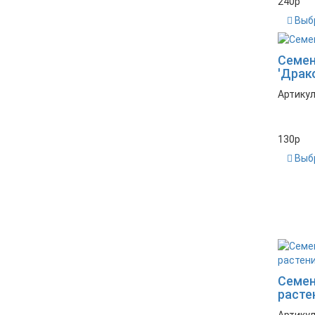
240
p
Выб
Семен
'Драк
Артикул
130
p
Выб
Семен
расте