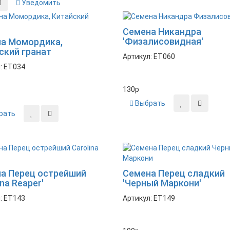
Уведомить
Семена Никандра
'Физалисовидная'
а Момордика,
ский гранат
Артикул: ET060
: ET034
130
p
Выбрать
рать
Новинка
а Перец острейший
Семена Перец сладкий
ina Reaper'
'Черный Маркони'
: ET143
Артикул: ET149